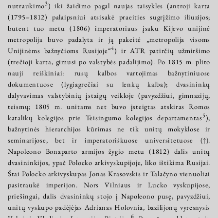
3
nutraukimo
) iki žaidimo pagal naujas taisykles (antroji karta
(1795–1812) palaipsniui atsisakė praeities sugrįžimo iliuzijos;
būtent tuo metu (1806) imperatoriaus įsaku Kijevo unijinė
metropolija buvo padalyta ir ją pakeitė „metropolija visoms
4
Unijinėms bažnyčioms Rusijoje“
) ir ATR patirčių užmiršimo
(trečioji karta, gimusi po valstybės padalijimo). Po 1815 m. plito
nauji reiškiniai: rusų kalbos vartojimas bažnytiniuose
dokumentuose (lygiagrečiai su lenkų kalba); dvasininkų
dalyvavimas valstybinių įstaigų veikloje (pavyzdžiui, gimnazijų,
teismų; 1805 m. unitams net buvo įsteigtas atskiras Romos
5
katalikų kolegijos prie Teisingumo kolegijos departamentas
);
bažnytinės hierarchijos kūrimas ne tik unitų mokyklose ir
seminarijose, bet ir imperatoriškuose universitetuose
(↑)
.
Napoleono Bonaparto armijos žygio metu (1812) dalis unitų
dvasininkijos, ypač Polocko arkivyskupijoje, liko ištikima Rusijai.
Štai Polocko arkivyskupas Jonas Krasovskis ir Talačyno vienuoliai
pasitraukė imperijon. Nors Vilniaus ir Lucko vyskupijose,
priešingai, dalis dvasininkų stojo į Napoleono pusę, pavyzdžiui,
unitų vyskupo padėjėjas Adrianas Holovnia, bazilijonų vyresnysis
6