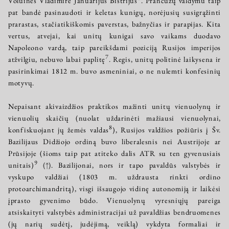
Voluinės Vladimire Januarijus Bistrijus
. Prancūzų valdymu taip
pat bandė pasinaudoti ir keletas kunigų, norėjusių susigrąžinti
prarastas, stačiatikiškomis paverstas, bažnyčias ir parapijas. Kita
vertus, atvejai, kai unitų kunigai savo vaikams duodavo
Napoleono vardą, taip pareikšdami poziciją Rusijos imperijos
7
atžvilgiu, nebuvo labai paplitę
. Regis, unitų politinė laikysena ir
pasirinkimai 1812 m. buvo asmeniniai, o ne nulemti konfesinių
motyvų.
Nepaisant akivaizdžios praktikos mažinti unitų vienuolynų ir
vienuolių skaičių (nuolat uždarinėti mažiausi vienuolynai,
8
konfiskuojant jų žemės valdas
), Rusijos valdžios požiūris į Šv.
Bazilijaus Didžiojo ordiną buvo liberalesnis nei Austrijoje ar
Prūsijoje (šioms taip pat atiteko dalis ATR su ten gyvenusiais
9
unitais)
(↑)
. Bazilijonai, nors ir tapo pavaldūs valstybės ir
vyskupo valdžiai (1803 m. uždrausta rinkti ordino
protoarchimandritą), visgi išsaugojo vidinę autonomiją ir laikėsi
įprasto gyvenimo būdo. Vienuolynų vyresniųjų pareiga
atsiskaityti valstybės administracijai už pavaldžias bendruomenes
(jų narių sudėtį, judėjimą, veiklą) vykdyta formaliai ir