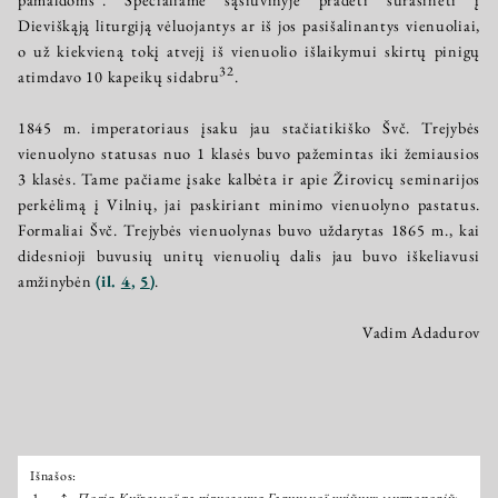
Dieviškąją liturgiją vėluojantys ar iš jos pasišalinantys vienuoliai,
o už kiekvieną tokį atvejį iš vienuolio išlaikymui skirtų pinigų
32
atimdavo 10 kapeikų sidabru
.
1845 m. imperatoriaus įsaku jau stačiatikiško Švč. Trejybės
vienuolyno statusas nuo 1 klasės buvo pažemintas iki žemiausios
3 klasės. Tame pačiame įsake kalbėta ir apie Žirovicų seminarijos
perkėlimą į Vilnių, jai paskiriant minimo vienuolyno pastatus.
Formaliai Švč. Trejybės vienuolynas buvo uždarytas 1865 m., kai
didesnioji buvusių unitų vienuolių dalis jau buvo iškeliavusi
amžinybėn
(il.
4
,
5
)
.
Vadim Adadurov
Išnašos:
Išnašos:
1.
↑
Поділ Київської та піднесення Галицької унійних митрополій: