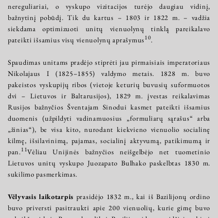
nereguliariai, o vyskupo vizitacijos turėjo daugiau vidinį,
bažnytinį pobūdį. Tik du kartus – 1803 ir 1822 m. – vadžia
siekdama optimizuoti unitų vienuolynų tinklą pareikalavo
10
pateikti išsamius visų vienuolynų aprašymus
.
Spaudimas unitams pradėjo stiprėti jau pirmaisiais imperatoriaus
Nikolajaus I (1825–1855) valdymo metais. 1828 m. buvo
pakeistos vyskupijų ribos (vietoje keturių buvusių suformuotos
dvi – Lietuvos ir Baltarusijos), 1829 m. įvestas reikalavimas
Rusijos bažnyčios Šventajam Sinodui kasmet pateikti išsamius
duomenis (užpildyti vadinamuosius „formuliarų sąrašus“ arba
„žinias“), be visa kito, nurodant kiekvieno vienuolio socialinę
kilmę, išsilavinimą, pajamas, socialinį aktyvumą, patikimumą ir
11
pan.
Vėliau Unijinės bažnyčios neišgelbėjo net tuometinio
Lietuvos unitų vyskupo Juozapato Bulhako paskelbtas 1830 m.
sukilimo pasmerkimas.
Vėlyvasis laikotarpis
prasidėjo 1832 m., kai iš Bazilijonų ordino
buvo priversti pasitraukti apie 200 vienuolių, kurie gimę buvo