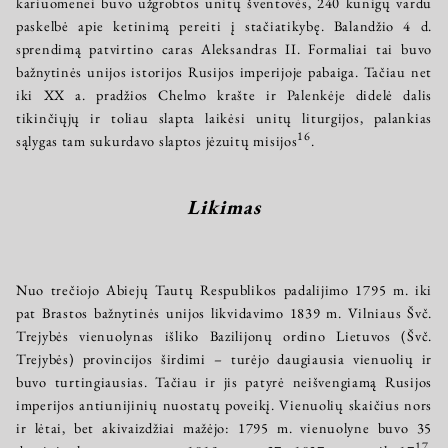
kariuomenei buvo užgrobtos unitų šventovės, 240 kunigų vardu
paskelbė apie ketinimą pereiti į stačiatikybę. Balandžio 4 d.
sprendimą patvirtino caras Aleksandras II. Formaliai tai buvo
bažnytinės unijos istorijos Rusijos imperijoje pabaiga. Tačiau net
iki XX a. pradžios Chelmo krašte ir Palenkėje didelė dalis
tikinčiųjų ir toliau slapta laikėsi unitų liturgijos, palankias
16
sąlygas tam sukurdavo slaptos jėzuitų misijos
.
Likimas
Nuo trečiojo Abiejų Tautų Respublikos padalijimo 1795 m. iki
pat Brastos bažnytinės unijos likvidavimo 1839 m. Vilniaus Švč.
Trejybės vienuolynas išliko Bazilijonų ordino Lietuvos (Švč.
Trejybės) provincijos širdimi – turėjo daugiausia vienuolių ir
buvo turtingiausias. Tačiau ir jis patyrė neišvengiamą Rusijos
imperijos antiunijinių nuostatų poveikį. Vienuolių skaičius nors
ir lėtai, bet akivaizdžiai mažėjo: 1795 m. vienuolyne buvo 35
17