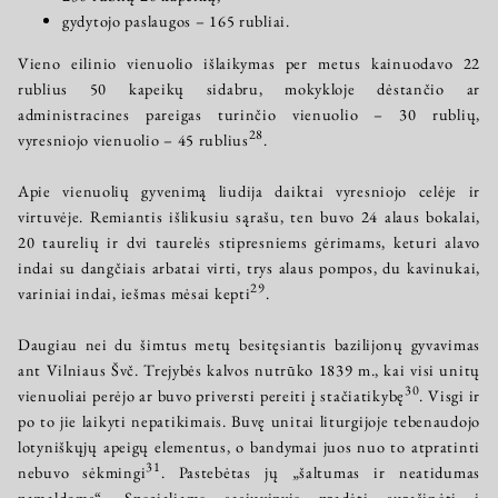
gydytojo paslaugos – 165 rubliai.
Vieno eilinio vienuolio išlaikymas per metus kainuodavo 22
rublius 50 kapeikų sidabru, mokykloje dėstančio ar
administracines pareigas turinčio vienuolio – 30 rublių,
28
vyresniojo vienuolio – 45 rublius
.
Apie vienuolių gyvenimą liudija daiktai vyresniojo celėje ir
virtuvėje. Remiantis išlikusiu sąrašu, ten buvo 24 alaus bokalai,
20 taurelių ir dvi taurelės stipresniems gėrimams, keturi alavo
indai su dangčiais arbatai virti, trys alaus pompos, du kavinukai,
29
variniai indai, iešmas mėsai kepti
.
Daugiau nei du šimtus metų besitęsiantis bazilijonų gyvavimas
ant Vilniaus Švč. Trejybės kalvos nutrūko 1839 m., kai visi unitų
30
vienuoliai perėjo ar buvo priversti pereiti į stačiatikybę
. Visgi ir
po to jie laikyti nepatikimais. Buvę unitai liturgijoje tebenaudojo
lotyniškųjų apeigų elementus, o bandymai juos nuo to atpratinti
31
nebuvo sėkmingi
. Pastebėtas jų „šaltumas ir neatidumas
pamaldoms“. Specialiame sąsiuvinyje pradėti surašinėti į