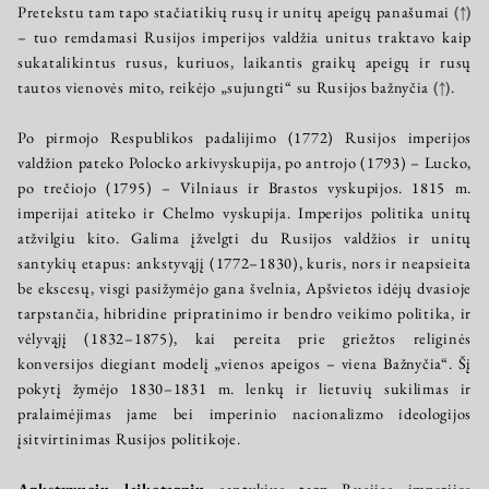
Pretekstu tam tapo stačiatikių rusų ir unitų apeigų panašumai
(↑)
– tuo remdamasi Rusijos imperijos valdžia unitus traktavo kaip
sukatalikintus rusus, kuriuos, laikantis graikų apeigų ir rusų
tautos vienovės mito, reikėjo „sujungti“ su Rusijos bažnyčia
(↑)
.
Po pirmojo Respublikos padalijimo (1772) Rusijos imperijos
valdžion pateko Polocko arkivyskupija, po antrojo (1793) – Lucko,
po trečiojo (1795) – Vilniaus ir Brastos vyskupijos. 1815 m.
imperijai atiteko ir Chelmo vyskupija. Imperijos politika unitų
atžvilgiu kito. Galima įžvelgti du Rusijos valdžios ir unitų
santykių etapus: ankstyvąjį (1772–1830), kuris, nors ir neapsieita
be ekscesų, visgi pasižymėjo gana švelnia, Apšvietos idėjų dvasioje
tarpstančia, hibridine pripratinimo ir bendro veikimo politika, ir
vėlyvąjį (1832–1875), kai pereita prie griežtos religinės
konversijos diegiant modelį „vienos apeigos – viena Bažnyčia“. Šį
pokytį žymėjo 1830–1831 m. lenkų ir lietuvių sukilimas ir
pralaimėjimas jame bei imperinio nacionalizmo ideologijos
įsitvirtinimas Rusijos politikoje.
Ankstyvuoju laikotarpiu
santykius tarp Rusijos imperijos