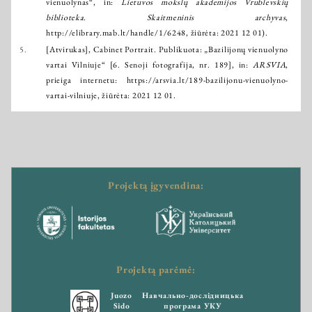
vienuolynas“, in:
Lietuvos mokslų akademijos Vrublevskių
biblioteka. Skaitmeninis archyvas
,
http://elibrary.mab.lt/handle/1/6248
, žiūrėta: 2021 12 01).
5.
[Atvirukas], Cabinet Portrait. Publikuota: „Bazilijonų vienuolyno
vartai Vilniuje“ [6. Senoji fotografija, nr. 189], in:
ARSVIA
,
prieiga internetu:
https://arsvia.lt/189-bazilijonu-vienuolyno-
vartai-vilniuje
, žiūrėta: 2021 12 01.
Projektą įgyvendina:
Projektą parėmė:
Juozo
Навчально-дослідницька
Sido
програма УКУ