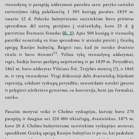
vienuolynų ir parapijų uždarymais pasiekta savo: pavyko surinkti
suvienijimo idėją palaikančių 1 305 kunigų parašus. 1839 m.
vasario 12 d. Polocko bažnytiniame susirinkime buvo priimtas
sprendimas dėl unitų perėjimo į stačiatikybę, kovo 23 d. jį
patvirtino Šventasis Sinodas
(
il. 2
)
. Apie 500 kunigų ir vienuolių
pareiškė nesutinką su šiuo sprendimu ir atsisakė pereiti į Graikų
apeigų Rusijos bažnyčią. Baigėsi tuo, kad jie neteko dvasinio
15
titulo ir buvo ištremti
. Vėliau vykę vienuolynų uždarymai,
regis, liudija buvus paslėptą nepritarimą ir po 1839 m. Pavyzdžiui,
1841 m. buvo uždarytas Vilniaus Švč. Trejybės moterų
(↑)
, o 1865
m. ir vyrų vienuolynai. Visgi didesnioji dalis dvasininkų, bijodami
represijų, sekdami vyskupų pavyzdžiu, nenorėdami netekti įprasto
ir palyginti užtikrinto gyvenimo, su konversija, bent jau formaliai,
sutiko.
Panašūs motyvai veikė ir Chelmo vyskupijos, kurioje buvo 270
parapijų ir daugiau nei 220 000 tikinčiųjų, dvasininkus. 1875 m.
kovo 20 d. Chelmo bažnytiniame susirinkime vyskupijos atstovai,
spaudžiami Graikų apeigų Rusijos bažnyčios ir po to, kai padedant