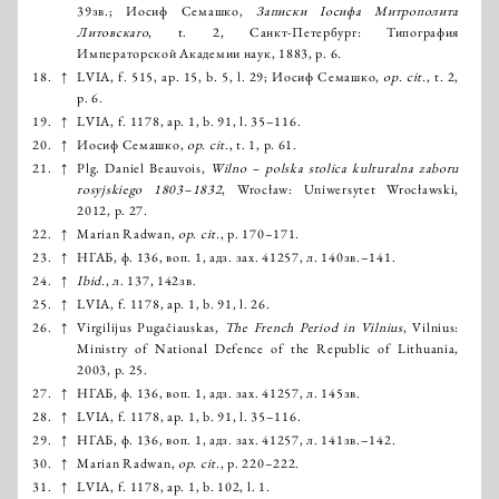
39зв.; Иосиф Семашко,
Записки Іосифа Митрополита
Литовскаго
, t. 2, Санкт-Петербург: Типография
Императорской Академии наук, 1883, p. 6.
18.
↑
LVIA, f. 515, ap. 15, b. 5, l. 29; Иосиф Семашко,
op. cit.
, t. 2,
p. 6.
19.
↑
LVIA, f. 1178, ap. 1, b. 91, l. 35–116.
20.
↑
Иосиф Семашко,
op. cit.
, t. 1, p. 61.
21.
↑
Plg. Daniel Beauvois,
Wilno – polska stolica kulturalna zaboru
rosyjskiego 1803–1832
, Wrocław: Uniwersytet Wrocławski,
2012, p. 27.
22.
↑
Marian Radwan,
op. cit.
, p. 170–171.
23.
↑
НГАБ, ф. 136, воп. 1, адз. зах. 41257, л. 140зв.–141.
24.
↑
Ibid.
, л. 137, 142зв.
25.
↑
LVIA, f. 1178, ap. 1, b. 91, l. 26.
26.
↑
Virgilijus Pugačiauskas,
The French Period in Vilnius
, Vilnius:
Ministry of National Defence of the Republic of Lithuania,
2003, p. 25.
27.
↑
НГАБ, ф. 136, воп. 1, адз. зах. 41257, л. 145зв.
28.
↑
LVIA, f. 1178, ap. 1, b. 91, l. 35–116.
29.
↑
НГАБ, ф. 136, воп. 1, адз. зах. 41257, л. 141зв.–142.
30.
↑
Marian Radwan,
op. cit.
, p. 220–222.
31.
↑
LVIA, f. 1178, ap. 1, b. 102, l. 1.