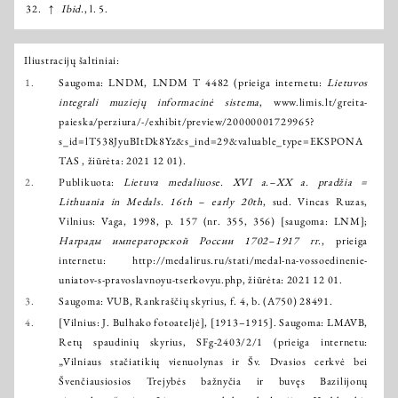
32.
↑
Ibid.
, l. 5.
Iliustracijų šaltiniai:
1.
Saugoma: LNDM, LNDM T 4482 (prieiga internetu:
Lietuvos
integrali muziejų informacinė sistema
,
www.limis.lt/greita-
paieska/perziura/-/exhibit/preview/20000001729965?
s_id=lT538JyuBItDk8Yz&s_ind=29&valuable_type=EKSPONA
TAS
, žiūrėta: 2021 12 01).
2.
Publikuota:
Lietuva medaliuose. XVI a.–XX a. pradžia =
Lithuania in Medals. 16th – early 20th
, sud. Vincas Ruzas,
Vilnius: Vaga, 1998, p. 157 (nr. 355, 356) [saugoma: LNM];
Награды императорской России 1702–1917 гг.
, prieiga
internetu:
http://medalirus.ru/stati/medal-na-vossoedinenie-
uniatov-s-pravoslavnoyu-tserkovyu.php
, žiūrėta: 2021 12 01.
3.
Saugoma: VUB, Rankraščių skyrius, f. 4, b. (A750) 28491.
4.
[Vilnius: J. Bulhako fotoateljė], [1913–1915]. Saugoma: LMAVB,
Retų spaudinių skyrius, SFg-2403/2/1 (prieiga internetu:
„Vilniaus stačiatikių vienuolynas ir Šv. Dvasios cerkvė bei
Švenčiausiosios Trejybės bažnyčia ir buvęs Bazilijonų