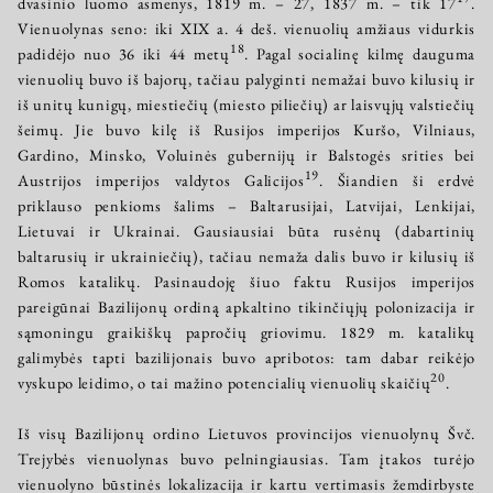
dvasinio luomo asmenys, 1819 m. – 27, 1837 m. – tik 17
.
Vienuolynas seno: iki ХІХ a. 4 deš. vienuolių amžiaus vidurkis
18
padidėjo nuo 36 iki 44 metų
. Pagal socialinę kilmę dauguma
vienuolių buvo iš bajorų, tačiau palyginti nemažai buvo kilusių ir
iš unitų kunigų, miestiečių (miesto piliečių) ar laisvųjų valstiečių
šeimų. Jie buvo kilę iš Rusijos imperijos Kuršo, Vilniaus,
Gardino, Minsko, Voluinės gubernijų ir Balstogės srities bei
19
Austrijos imperijos valdytos Galicijos
. Šiandien ši erdvė
priklauso penkioms šalims – Baltarusijai, Latvijai, Lenkijai,
Lietuvai ir Ukrainai. Gausiausiai būta rusėnų (dabartinių
baltarusių ir ukrainiečių), tačiau nemaža dalis buvo ir kilusių iš
Romos katalikų. Pasinaudoję šiuo faktu Rusijos imperijos
pareigūnai Bazilijonų ordiną apkaltino tikinčiųjų polonizacija ir
sąmoningu graikiškų papročių griovimu. 1829 m. katalikų
galimybės tapti bazilijonais buvo apribotos: tam dabar reikėjo
20
vyskupo leidimo, o tai mažino potencialių vienuolių skaičių
.
Iš visų Bazilijonų ordino Lietuvos provincijos vienuolynų Švč.
Trejybės vienuolynas buvo pelningiausias. Tam įtakos turėjo
vienuolyno būstinės lokalizacija ir kartu vertimasis žemdirbyste