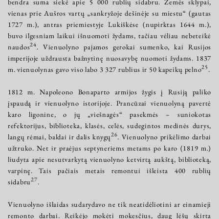
bendra suma siekė apie 5 000 rublių sidabru. Žemės sklypai,
vienas prie Aušros vartų „sankryžoje dešinėje su miestu“ (gautas
1727 m.), antras priemiestyje Lukiškėse (nupirktas 1644 m.),
buvo ilgesniam laikui išnuomoti žydams, tačiau vėliau nebeteikė
24
naudos
. Vienuolyno pajamos gerokai sumenko, kai Rusijos
imperijoje uždrausta bažnytinę nuosavybę nuomoti žydams. 1837
25
m. vienuolynas gavo viso labo 3 327 rublius ir 50 kapeikų pelno
.
1812 m. Napoleono Bonaparto armijos žygis į Rusiją paliko
įspaudą ir vienuolyno istorijoje. Prancūzai vienuolyną pavertė
karo ligonine, o jų „viešnagės“ pasekmės – suniokotas
refektorijus, biblioteka, klasės, celės, sudegintos medinės durys,
26
langų rėmai, baldai ir dalis knygų
. Vienuolyno prikėlimo darbai
užtruko. Net ir praėjus septyneriems metams po karo (1819 m.)
liudyta apie nesutvarkytą vienuolyno ketvirtą aukštą, biblioteką,
varpinę. Tais pačiais metais remontui išleista 400 rublių
27
sidabru
.
Vienuolyno išlaidas sudarydavo ne tik neatidėliotini ar einamieji
remonto darbai. Reikėjo mokėti mokesčius, daug lėšų skirta