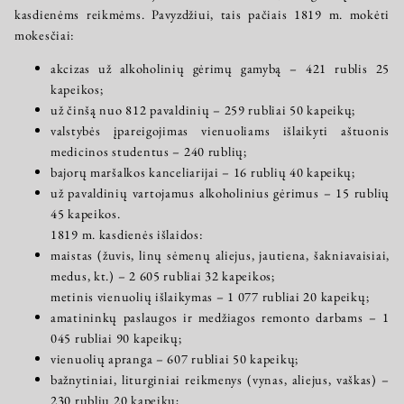
kasdienėms reikmėms. Pavyzdžiui, tais pačiais 1819 m. mokėti
mokesčiai:
akcizas už alkoholinių gėrimų gamybą – 421 rublis 25
kapeikos;
už činšą nuo 812 pavaldinių – 259 rubliai 50 kapeikų;
valstybės įpareigojimas vienuoliams išlaikyti aštuonis
medicinos studentus – 240 rublių;
bajorų maršalkos kanceliarijai – 16 rublių 40 kapeikų;
už pavaldinių vartojamus alkoholinius gėrimus – 15 rublių
45 kapeikos.
1819 m. kasdienės išlaidos:
maistas (žuvis, linų sėmenų aliejus, jautiena, šakniavaisiai,
medus, kt.) – 2 605 rubliai 32 kapeikos;
metinis vienuolių išlaikymas – 1 077 rubliai 20 kapeikų;
amatininkų paslaugos ir medžiagos remonto darbams – 1
045 rubliai 90 kapeikų;
vienuolių apranga – 607 rubliai 50 kapeikų;
bažnytiniai, liturginiai reikmenys (vynas, aliejus, vaškas) –
230 rublių 20 kapeikų;