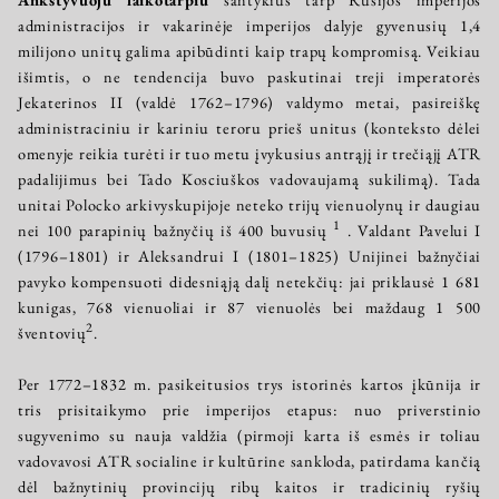
administracijos ir vakarinėje imperijos dalyje gyvenusių 1,4
milijono unitų galima apibūdinti kaip trapų kompromisą. Veikiau
išimtis, o ne tendencija buvo paskutinai treji imperatorės
Jekaterinos II (valdė 1762–1796) valdymo metai, pasireiškę
administraciniu ir kariniu teroru prieš unitus (konteksto dėlei
omenyje reikia turėti ir tuo metu įvykusius antrąjį ir trečiąjį ATR
padalijimus bei Tado Kosciuškos vadovaujamą sukilimą). Tada
unitai Polocko arkivyskupijoje neteko trijų vienuolynų ir daugiau
1
nei 100 parapinių bažnyčių iš 400 buvusių
. Valdant Pavelui I
(1796–1801) ir Aleksandrui I (1801–1825) Unijinei bažnyčiai
pavyko kompensuoti didesniąją dalį netekčių: jai priklausė 1 681
kunigas, 768 vienuoliai ir 87 vienuolės bei maždaug 1 500
2
šventovių
.
Per 1772–1832 m. pasikeitusios trys istorinės kartos įkūnija ir
tris prisitaikymo prie imperijos etapus: nuo priverstinio
sugyvenimo su nauja valdžia (pirmoji karta iš esmės ir toliau
vadovavosi ATR socialine ir kultūrine sankloda, patirdama kančią
dėl bažnytinių provincijų ribų kaitos ir tradicinių ryšių