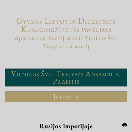
Gyvasis Lietuvos Didžiosios
Kunigaikštystės paveldas
Apie unitus, bazilijonus ir Vilniaus Švč.
Trejybės ansamblį
Vilniaus Švc. Trejybės Ansamblis.
Praeitis
Istorija
Rusijos imperijoje