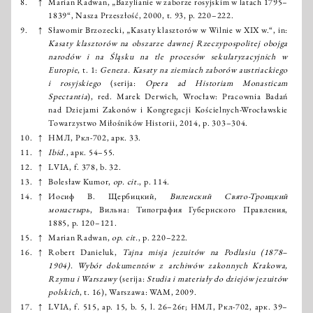
8.
↑
Marian Radwan, „Bazylianie w zaborze rosyjskim w latach 1795–
1839“, Nasza Przeszłość, 2000, t. 93, p. 220–222.
9.
↑
Sławomir Brzozecki, „Kasaty klasztorów w Wilnie w XIX w.“, in:
Kasaty klasztorów na obszarze dawnej Rzeczypospolitej obojga
narodów i na Śląsku na tle procesów sekularyzacyjnich w
Europie
, t. 1:
Geneza. Kasaty na ziemiach zaborów austriackiego
i rosyjskiego
(serija:
Opera ad Historiam Monasticam
Spectantia
), red. Marek Derwich, Wrocław: Pracownia Badań
nad Dziejami Zakonów i Kongregacji Kościelnych-Wrocławskie
Towarzystwo Miłośników Historii, 2014, p. 303–304.
10.
↑
НМЛ, Ркл-702, арк. 33.
11.
↑
Ibid
., арк. 54–55.
12.
↑
LVIA, f. 378, b. 32.
13.
↑
Bolesław Kumor,
op. cit.
, p. 114.
14.
↑
Иосиф В. Щербицкий,
Виленский Свято-Троицкий
монастырь
, Вильна: Типография Губернского Правления,
1885, p. 120–121.
15.
↑
Marian Radwan,
op. cit.
, p. 220–222.
16.
↑
Robert Danieluk,
Tajna misja jezuitów na Podlasiu (1878–
1904). Wybór dokumentów z archiwów zakonnych Krakowa,
Rzymu i Warszawy
(serija:
Studia i materiały do dziejów jezuitów
polskich
, t. 16), Warszawa: WAM, 2009.
17.
↑
LVIA, f. 515, ap. 15, b. 5, l. 26–26r; НМЛ, Ркл-702, арк. 39–