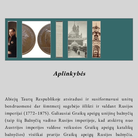
Aplinkybės
Abiejų Tautų Respublikoje atsiradusi ir susiformavusi unitų
bendruomenė dar šimtmetį sugebėjo išlikti ir valdant Rusijos
imperijai (1772–1875). Galiausiai Graikų apeigų unijinę bažnyčią
(taip šią Bažnyčią vadino Rusijos imperijoje, kad atskirtų nuo
Austrijos imperijos valdose veikusios Graikų apeigų katalikų
bažnyčios) visiškai prarijo Graikų apeigų Rusijos bažnyčia.