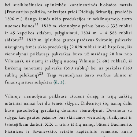
bei susiklosčiusios aplinkybės: kontinentinės blokados metais
(Prancūzijos politika, nukreipta prieš Didžiąją Britaniją, prasidėjo
1806 m.) išaugo žemės ūkio produkcijos ir nekilnojamojo turto
21
nuomos kainos
. 1819 m. vienuolyno pelnas buvo 6 333 rubliai
ir 45 kapeikos sidabru, palyginimui, 1804 m. – 4 588 rubliai
22
sidabru
. 1819 m. įplaukos gautos pardavus Svironių palivarke
užaugintą žemės ūkio produkciją (2 898 rubliai ir 45 kapeikos; šis
vienuolynui priklausęs palivarkas buvo už maždaug 20 km nuo
Vilniaus), už namų ir sklypų nuomą Vilniuje (2 685 rubliai), iš
karčemų minėtame palivarke (590 rublių) bei už paskolas (160
23
rublių palūkanų)
. Taigi vienuolynas buvo svarbus ūkinio ir
finansų srities subjektas
(
il. 3
)
.
Vilniuje vienuolynui priklausė aštuoni dviejų ir trijų aukštų
mūriniai namai bei du žemės sklypai. Didesnioji šių namų dalis
buvo pasauliečių geradarių dovanos vienuolynui. Dovanota su
sąlyga, kad gautos pajamos bus skiriamos vienuolių išlaikymui ir
švietėjiškam darbui. XIX a. trims iš šių namų, būtent Buchnerio,
Piatnicos ir Savanevskio, reikėjo kapitalinio remonto, kurio