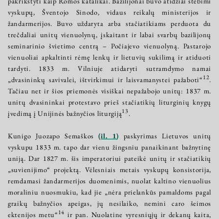
pakrikštyti kaip Romos katalikai. Bazilijonai buvo atidžiai stebimi
vyskupų, Šventojo Sinodo, vidaus reikalų ministerijos ir
žandarmerijos. Buvo uždaryta arba stačiatikiams perduota du
trečdaliai unitų vienuolynų, įskaitant ir labai svarbų bazilijonų
seminarinio švietimo centrą – Počiajevo vienuolyną. Pastarojo
vienuoliai apkaltinti rėmę lenkų ir lietuvių sukilimą ir atiduoti
tardyti. 1833 m. Vilniuje atidaryti sutramdymo namai
12
„dvasininkų savivalei, ištvirkimui ir laisvamanystei pažaboti“
.
Tačiau net ir šios priemonės visiškai nepažabojo unitų: 1837 m.
unitų dvasininkai protestavo prieš stačiatikių liturginių knygų
13
įvedimą į Unijinės bažnyčios liturgiją
.
Kunigo Juozapo Semaškos
(
il. 1
)
paskyrimas Lietuvos unitų
vyskupu 1833 m. tapo dar vienu žingsniu panaikinant bažnytinę
uniją. Dar 1827 m. šis imperatoriui pateikė unitų ir stačiatikių
„suvienijimo“ projektą. Vėlesniais metais vyskupų konsistorija,
remdamasi žandarmerijos duomenimis, nuolat kaltino vienuolius
moraliniu nuosmukiu, kad jie „nėra prielankūs pamaldoms pagal
graikų bažnyčios apeigas, jų nesilaiko, nemini caro šeimos
14
ektenijos metu“
ir pan. Nuolatine vyresniųjų ir dekanų kaita,