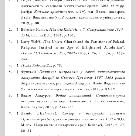
документи та матеріали ватиканських архівів 1802–1808 рр.
(serija:
Київське християнство
, t. 19), par. Вадим Ададуров,
Львів: Видавництво Українського католицького університету,
2019, p. 88.
2.
↑
Bolesław Kumor,
Historia Kościoła
, t. 7:
Czasy najnowsze 1815–
1914
, Lublin: KUL, 1991, p. 101.
3.
↑
Larry Wolff, „The Uniate Church and the Partitions of Poland:
Religious Survival in an Age of Enlightened Absolutism“,
Harvard Ukrainian Studies
, 2002–2003, t. 26, nr. 1/4, p. 153–
244.
4.
↑
Поділ Київської
…, p. 78.
5.
↑
Фундація Галицької митрополії у світлі дипломатичного
листування Австрії та Святого Престолу 1807–1808 років:
Збірник документів
, par. Вадим Ададуров, Львів: Видавництво
Українського католицького університету, 2011, p. XXXVI.
6.
↑
Вадим Ададуров,
Война цивилизаций
.
Социокультурная
история русского похода Наполеона
, t. 1:
Религия–язык
,
Киев: Лаурус, 2017, p. 234–235.
7.
↑
Дзяніс Лісейчыкаӯ,
Святар у беларускім соцыуме:
Прасапаграфія беларускаго ӯніяцкага духовенства 1596–1839
,
Мінск: Нацыянальны гістарычны архів Беларусі, 2015, p. 27,
80–81.