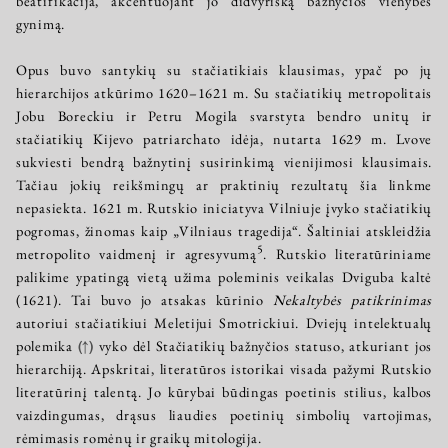
beatifikacija, akcentuojant jo didvyrišką bažnyčios vienybės
gynimą.
Opus buvo santykių su stačiatikiais klausimas, ypač po jų
hierarchijos atkūrimo 1620–1621 m. Su stačiatikių metropolitais
Jobu Boreckiu ir Petru Mogila svarstyta bendro unitų ir
stačiatikių Kijevo patriarchato idėja, nutarta 1629 m. Lvove
sukviesti bendrą bažnytinį susirinkimą vienijimosi klausimais.
Tačiau jokių reikšmingų ar praktinių rezultatų šia linkme
nepasiekta. 1621 m. Rutskio iniciatyva Vilniuje įvyko stačiatikių
pogromas, žinomas kaip „Vilniaus tragedija“. Šaltiniai atskleidžia
5
metropolito vaidmenį ir agresyvumą
. Rutskio literatūriniame
palikime ypatingą vietą užima poleminis veikalas Dviguba kaltė
(1621). Tai buvo jo atsakas kūrinio
Nekaltybės patikrinimas
autoriui stačiatikiui Meletijui Smotrickiui. Dviejų intelektualų
polemika
(↑)
vyko dėl Stačiatikių bažnyčios statuso, atkuriant jos
hierarchiją. Apskritai, literatūros istorikai visada pažymi Rutskio
literatūrinį talentą. Jo kūrybai būdingas poetinis stilius, kalbos
vaizdingumas, drąsus liaudies poetinių simbolių vartojimas,
rėmimasis romėnų ir graikų mitologija.