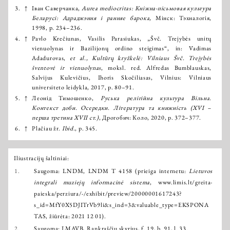
3.
↑
Іван Саверчанка,
Aurea mediocritas: Кніжна-пісьмовая культура
Беларусі: Адраджэння і ранняе барока,
Мінск: Тэхналогія,
1998, p. 234–236.
4.
↑
Pavlo Krečiunas, Vasilis Parasiukas, „Švč. Trejybės unitų
vienuolynas ir Bazilijonų ordino steigimas“, in: Vadimas
Adadurovas,
et al., Kultūrų kryžkelė: Vilniaus Švč. Trejybės
šventovė ir vienuolynas
, moksl. red. Alfredas Bumblauskas,
Salvijus Kulevičius, Ihoris Skočiliasas, Vilnius: Vilniaus
universiteto leidykla, 2017, p. 80–91.
5.
↑
Леонід Тимошенко,
Руська релігійна культура Вільна.
Контекст доби. Осередки. Література та книжність (XVІ –
перша третина XVII ст.)
, Дрогобич: Коло, 2020, p. 372–377.
6.
↑
Plačiau žr.
Ibid.
, p. 345.
Iliustracijų šaltiniai:
1.
Saugoma: LNDM, LNDM T 4158 (prieiga internetu:
Lietuvos
integrali muziejų informacinė sistema
,
www.limis.lt/greita-
paieska/perziura/-/exhibit/preview/20000001617243?
s_id=MfY0X5DJITrVb9li&s_ind=3&valuable_type=EKSPONA
TAS
, žiūrėta: 2021 12 01).
2.
Saugoma: LMAVB, Rankraščių skyrius, f. 19, b. 91, l. 33.