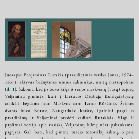
Juozapas Benjaminas Rutskis (pasaulietinis vardas Jonas, 1574–
1637), aktyvus bažnytinės unijos šalininkas, unitų metropolitas
(
il. 1
)
. Sakoma, kad jis buvo kilęs iš senos maskvėnų (rusų) bajorų
Veljaminų giminės, kuri į Lietuvos Didžiąją Kunigaikštystę
atsikėlė bėgdama nuo Maskvos caro Ivano Rūsčiojo. Šeimos
dvaras buvo Rutoje, Naugarduko krašte, ilgainiui pagal jo
pavadinimą ir Veljaminai pradėti vadinti Rutskiais. Visgi ši
paplitusi versija apie rusišką Veljaminų kilmę nėra pakankamai
pagrįsta. Gali būti, kad giminė turėjo totoriškų šaknų, o prie
legendos apie rusišką kilmę sukūrimo, padedamas vyskupo Rapolo