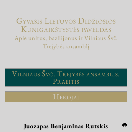
Gyvasis Lietuvos Didžiosios
Kunigaikštystės paveldas
Apie unitus, bazilijonus ir Vilniaus Švč.
Trejybės ansamblį
Vilniaus Švč. Trejybės ansamblis.
Praeitis
Herojai
Juozapas Benjaminas Rutskis