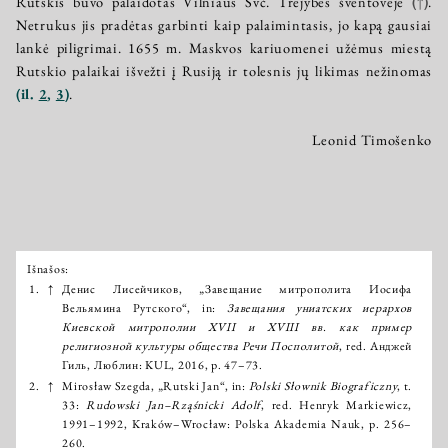
Rutskis buvo palaidotas Vilniaus Švč. Trejybės šventovėje
(↑)
.
Netrukus jis pradėtas garbinti kaip palaimintasis, jo kapą gausiai
lankė piligrimai. 1655 m. Maskvos kariuomenei užėmus miestą
Rutskio palaikai išvežti į Rusiją ir tolesnis jų likimas nežinomas
(il.
2
,
3
)
.
Leonid Timošenko
Išnašos:
Išnašos:
1.
↑
Денис Лисейчиков, „Завещание митрополита Иосифа
Вельямина Рутского“, in:
Завещания униатских иерархов
Киевской митрополии XVII и XVIII вв. как пример
религиозной культуры общества Речи Посполитой
, red. Анджей
Гиль, Люблин: KUL, 2016, p. 47–73.
2.
↑
Mirosław Szegda, „Rutski Jan“, in:
Polski Słownik Biograficzny
, t.
33:
Rudowski Jan–Rząśnicki Adolf
, red. Henryk Markiewicz,
1991–1992, Kraków–Wrocław: Polska Akademia Nauk, p. 256–
260.