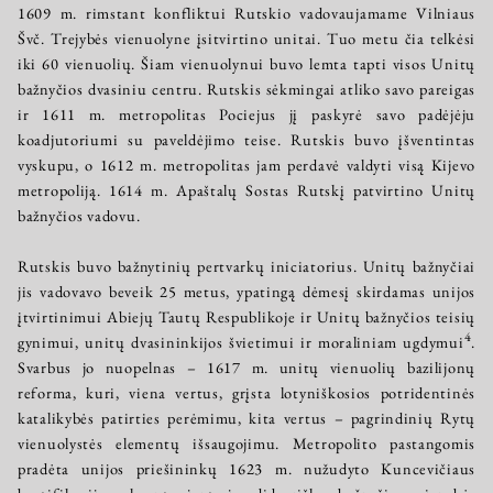
1609 m. rimstant konfliktui Rutskio vadovaujamame Vilniaus
Švč. Trejybės vienuolyne įsitvirtino unitai. Tuo metu čia telkėsi
iki 60 vienuolių. Šiam vienuolynui buvo lemta tapti visos Unitų
bažnyčios dvasiniu centru. Rutskis sėkmingai atliko savo pareigas
ir 1611 m. metropolitas Pociejus jį paskyrė savo padėjėju
koadjutoriumi su paveldėjimo teise. Rutskis buvo įšventintas
vyskupu, o 1612 m. metropolitas jam perdavė valdyti visą Kijevo
metropoliją. 1614 m. Apaštalų Sostas Rutskį patvirtino Unitų
bažnyčios vadovu.
Rutskis buvo bažnytinių pertvarkų iniciatorius. Unitų bažnyčiai
jis vadovavo beveik 25 metus, ypatingą dėmesį skirdamas unijos
įtvirtinimui Abiejų Tautų Respublikoje ir Unitų bažnyčios teisių
4
gynimui, unitų dvasininkijos švietimui ir moraliniam ugdymui
.
Svarbus jo nuopelnas – 1617 m. unitų vienuolių bazilijonų
reforma, kuri, viena vertus, grįsta lotyniškosios potridentinės
katalikybės patirties perėmimu, kita vertus – pagrindinių Rytų
vienuolystės elementų išsaugojimu. Metropolito pastangomis
pradėta unijos priešininkų 1623 m. nužudyto Kuncevičiaus