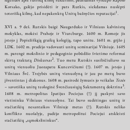
Korsako, galėjo prisidėti ir pats Rutkis, siekdamas nuslėpti
1
totorišką kilmę, kad nepakenktų Unitų bažnyčios reputacijai
.
XVI a. 9 deš. Rutskis baigė Naugarduko ir Vilniaus kalvinistų
mokyklas, mokėsi Prahoje ir Viurcburge. 1600 m. Romoje jis
įstojo į Popiežiškąją graikų kolegiją, tapo unitu. 1601 m. grįžo į
LDK. 1602 m. pradėjo vadovauti unitų seminarijai Vilniuje. 1605
m. parengė mokslinio ir pedagoginio pobūdžio švietimo reformai
2
skirtą traktatą
Diskursas
. Tuo metu Rutskis susibičiuliavo su
unitų vienuoliu Juozapatu Kuncevičiumi
(↑)
. 1607 m. įstojo į
Vilniaus Švč. Trejybės unitų vienuolyną ir jau po metų buvo
įšventintas į diakonus. 1608 m. pasirodė žymusis jo veikalas
Tezės
3
– savotiška unitų teologinė Švenčiausiųjų Sakramentų doktrina
.
1608 m. metropolitas Ipatijus Pociejus
(↑)
jį paskyrė savo
vietininku Vilniaus vienuolyne. Tai buvo sudėtingas unitų ir
stačiatikių nesantaikos Vilniuje metas
(↑)
. Rutskis neliko
konflikto nuošalyje, padėjo metropolitui Pociejui atskleisti
stačiatikių „sąmokslininkus“.