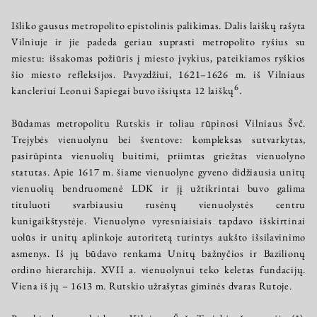
Išliko gausus metropolito epistolinis palikimas. Dalis laiškų rašyta
Vilniuje ir jie padeda geriau suprasti metropolito ryšius su
miestu: išsakomas požiūris į miesto įvykius, pateikiamos ryškios
šio miesto refleksijos. Pavyzdžiui, 1621–1626 m. iš Vilniaus
6
kancleriui Leonui Sapiegai buvo išsiųsta 12 laiškų
.
Būdamas metropolitu Rutskis ir toliau rūpinosi Vilniaus Švč.
Trejybės vienuolynu bei šventove: kompleksas sutvarkytas,
pasirūpinta vienuolių buitimi, priimtas griežtas vienuolyno
statutas. Apie 1617 m. šiame vienuolyne gyveno didžiausia unitų
vienuolių bendruomenė LDK ir jį užtikrintai buvo galima
tituluoti svarbiausiu rusėnų vienuolystės centru
kunigaikštystėje. Vienuolyno vyresniaisiais tapdavo išskirtinai
uolūs ir unitų aplinkoje autoritetą turintys aukšto išsilavinimo
asmenys. Iš jų būdavo renkama Unitų bažnyčios ir Bazilionų
ordino hierarchija. XVII a. vienuolynui teko keletas fundacijų.
Viena iš jų – 1613 m. Rutskio užrašytas giminės dvaras Rutoje.